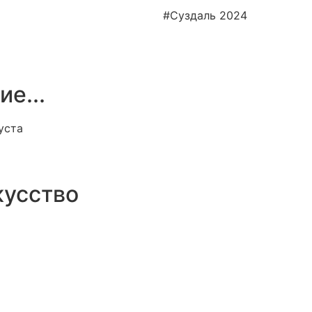
#Суздаль 2024
е...
уста
кусство
Час.
Мин.