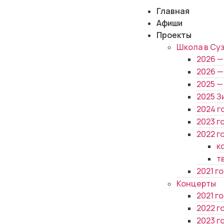
Главная
Афиши
Проекты
Школа в Су
2026 —
2026 —
2025 —
2025 З
2024 г
2023 г
2022 г
к
т
2021 г
Концерты
2021 г
2022 г
2023 г