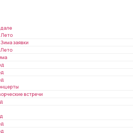
здале
 Лето
 Зима заявки
 Лето
има
од
од
од
онцерты
ворческие встречи
од
од
од
од