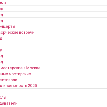
има
од
од
од
онцерты
ворческие встречи
од
од
од
од
 мастерские в Москве
ные мастерские
естивали
альная юность 2026
олы
даватели