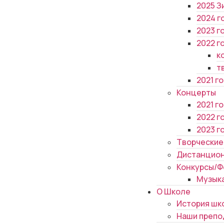
2025 З
2024 г
2023 г
2022 г
к
т
2021 г
Концерты
2021 г
2022 г
2023 г
Творческие
Дистанцион
Конкурсы/Ф
Музык
О Школе
История шк
Наши препо