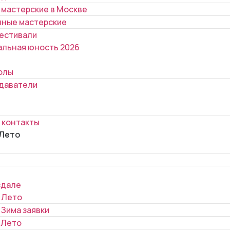
 мастерские в Москве
ные мастерские
естивали
альная юность 2026
олы
даватели
 контакты
 Лето
здале
 Лето
 Зима заявки
 Лето